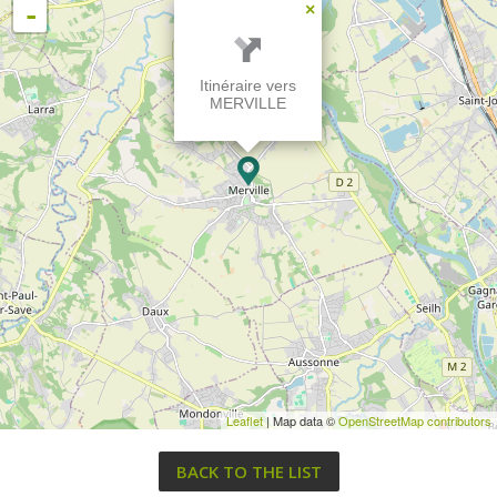
-
×
Itinéraire vers
MERVILLE
Leaflet
| Map data ©
OpenStreetMap contributors
BACK TO THE LIST