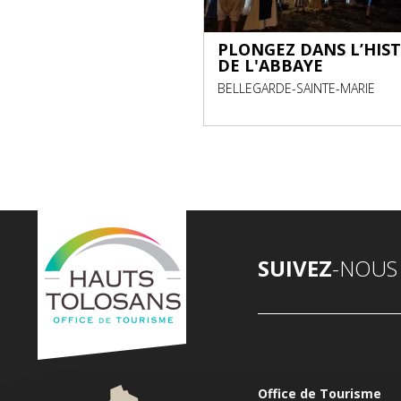
RS D'INITIATION À
PLONGEZ DANS L’HIST
TERIE
DE L'ABBAYE
BELLEGARDE-SAINTE-MARIE
SUIVEZ
-NOUS
Office de Tourisme