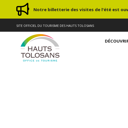
Notre billetterie des visites de l'été est ouv
SITE OFFICIEL DU TOURISME DES HAUTS TOLOSANS
DÉCOUVRI
Site offi
Patrimoine & Nature
Gîtes & Meublés
Restaurants
Loisirs
Nos Brochures
Nos incontournables
Parcs de Loisirs