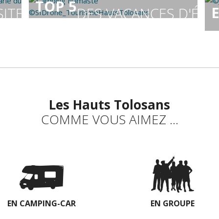
TOP 5
SITES DE L'ÉTÉ
DES VACANCES D'ÉTÉ
Les Hauts Tolosans
COMME VOUS AIMEZ ...
EN CAMPING-CAR
EN GROUPE