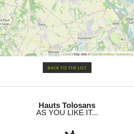
Leaflet
| Map data ©
OpenStreetMap contributors
BACK TO THE LIST
Hauts Tolosans
AS YOU LIKE IT...