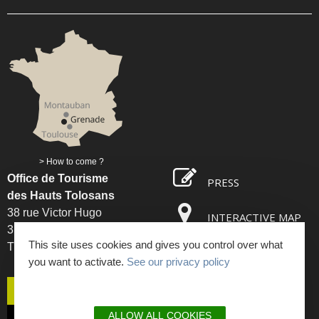
How to come ?
Office de Tourisme
PRESS
des Hauts Tolosans
38 rue Victor Hugo
INTERACTIVE MAP
31330 Grenade sur Garonne
This site uses cookies and gives you control over what
Tél. : 05 61 82 93 85
OPENING TIMES
you want to activate.
See our privacy policy
CONTACT US
ALLOW ALL COOKIES