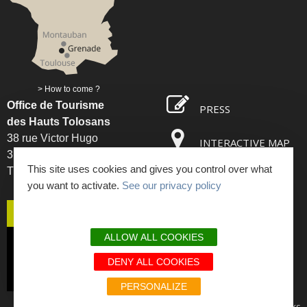
How to come ?
Office de Tourisme
PRESS
des Hauts Tolosans
38 rue Victor Hugo
INTERACTIVE MAP
31330 Grenade sur Garonne
This site uses cookies and gives you control over what
Tél. : 05 61 82 93 85
OPENING TIMES
you want to activate.
See our privacy policy
CONTACT US
ALLOW ALL COOKIES
SUBSCRIBE
DENY ALL COOKIES
TO OUR NEWSLETTER
PERSONALIZE