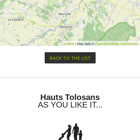
Leaflet
| Map data ©
OpenStreetMap contributors
BACK TO THE LIST
Hauts Tolosans
AS YOU LIKE IT...