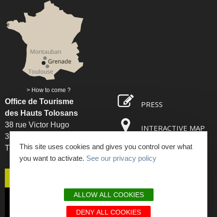
How to come ?
Office de Tourisme
PRESS
des Hauts Tolosans
38 rue Victor Hugo
INTERACTIVE MAP
31330 Grenade sur Garonne
This site uses cookies and gives you control over what
Tél. : 05 61 82 93 85
OPENING TIMES
you want to activate.
See our privacy policy
CONTACT US
ALLOW ALL COOKIES
SUBSCRIBE
DENY ALL COOKIES