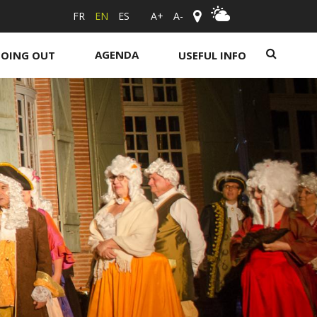
FR
EN
ES
A+
A-
AGENDA
OING OUT
USEFUL INFO
utings
ur producers and
hops
Agenda
Cinema
Exhibitions