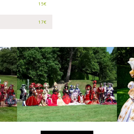
15€
17€