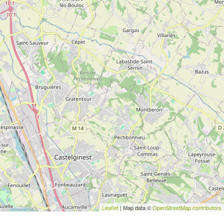
Leaflet
| Map data ©
OpenStreetMap contributors