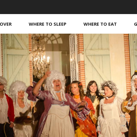
COVER
WHERE TO SLEEP
WHERE TO EAT
G
Guest rooms
Our boutique
O
O
s