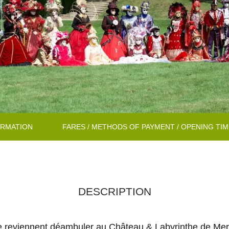
ORMATION
FARES / METHODS OF PAYMENT / OPENING TI
DESCRIPTION
reviennent déambuler au Château & Labyrinthe de Merville