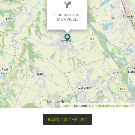
Itinéraire vers
MERVILLE
Leaflet
| Map data ©
OpenStreetMap contributors
BACK TO THE LIST