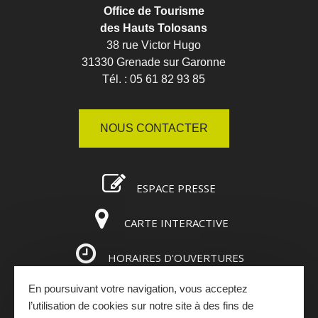
Office de Tourisme
des Hauts Tolosans
38 rue Victor Hugo
31330 Grenade sur Garonne
Tél. : 05 61 82 93 85
NOUS CONTACTER
ESPACE PRESSE
CARTE INTERACTIVE
HORAIRES D'OUVERTURES
En poursuivant votre navigation, vous acceptez
ESPACE PRO
l’utilisation de cookies sur notre site à des fins de