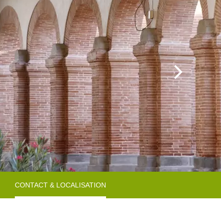
roducteurs & Magasins
omment venir ?
ires de camping-cars
CONTACT & LOCALISATION