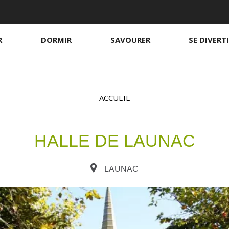
R
DORMIR
SAVOURER
SE DIVERT
ACCUEIL
HALLE DE LAUNAC
Chambres d'hôtes
Sur le pouce
S
B
S
S
H
LAUNAC