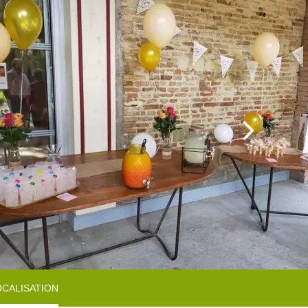
roducteurs & Magasins
omment venir ?
ires de camping-cars
OCALISATION