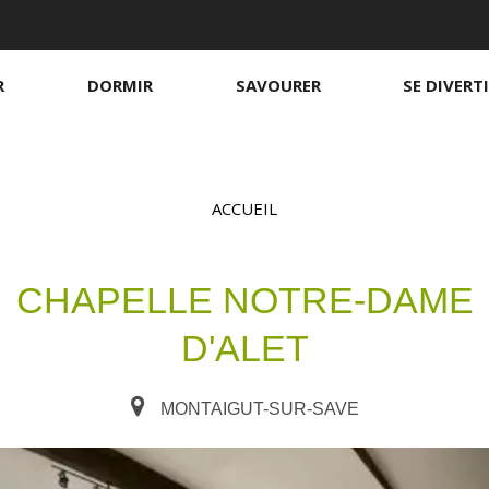
R
DORMIR
SAVOURER
SE DIVERT
ACCUEIL
CHAPELLE NOTRE-DAME
Chambres d'hôtes
Sur le pouce
S
B
S
D'ALET
S
H
MONTAIGUT-SUR-SAVE