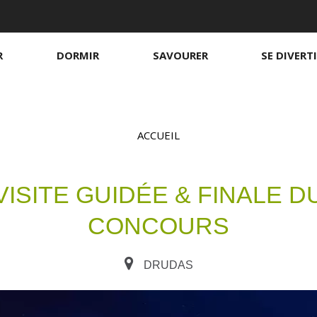
R
DORMIR
SAVOURER
SE DIVERT
ACCUEIL
VISITE GUIDÉE & FINALE D
Chambres d'hôtes
Sur le pouce
S
B
S
CONCOURS
S
H
DRUDAS