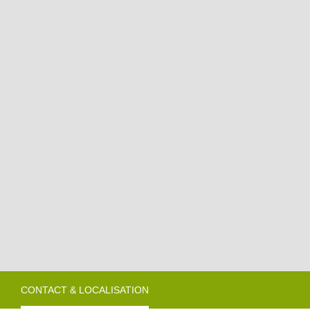
roducteurs & Magasins
omment venir ?
ires de camping-cars
CONTACT & LOCALISATION