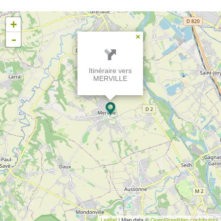
+
-
×
Itinéraire vers
MERVILLE
Leaflet
| Map data ©
OpenStreetMap contributors