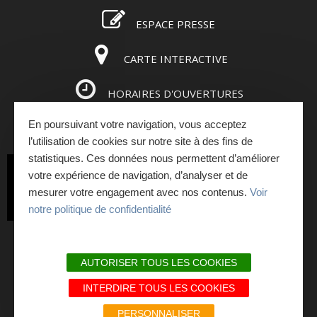
ESPACE PRESSE
CARTE INTERACTIVE
HORAIRES D'OUVERTURES
En poursuivant votre navigation, vous acceptez
ESPACE PRO
l’utilisation de cookies sur notre site à des fins de
statistiques. Ces données nous permettent d’améliorer
INSCRIVEZ-VOUS
votre expérience de navigation, d’analyser et de
mesurer votre engagement avec nos contenus.
Voir
À LA NEWSLETTER
notre politique de confidentialité
PLAN DU SITE
AUTORISER TOUS LES COOKIES
MENTIONS LÉGALES ET RGPD
INTERDIRE TOUS LES COOKIES
NOS ENGAGEMENTS QUALITÉ
PERSONNALISER
LIENS PARTENAIRES