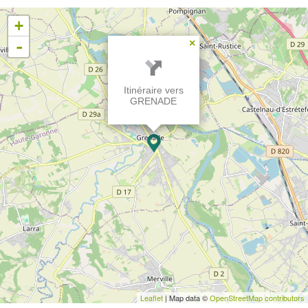
+
-
×
Itinéraire vers
GRENADE
Leaflet
| Map data ©
OpenStreetMap contributors