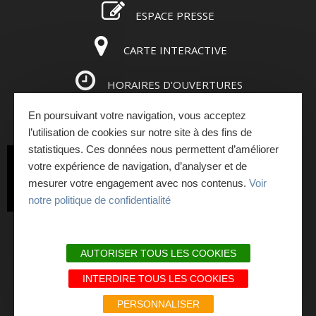
ESPACE PRESSE
CARTE INTERACTIVE
HORAIRES D'OUVERTURES
En poursuivant votre navigation, vous acceptez
ESPACE PRO
l’utilisation de cookies sur notre site à des fins de
statistiques. Ces données nous permettent d’améliorer
INSCRIVEZ-VOUS
votre expérience de navigation, d’analyser et de
mesurer votre engagement avec nos contenus.
Voir
À LA NEWSLETTER
notre politique de confidentialité
PLAN DU SITE
AUTORISER TOUS LES COOKIES
MENTIONS LÉGALES ET RGPD
INTERDIRE TOUS LES COOKIES
NOS ENGAGEMENTS QUALITÉ
PERSONNALISER
LIENS PARTENAIRES