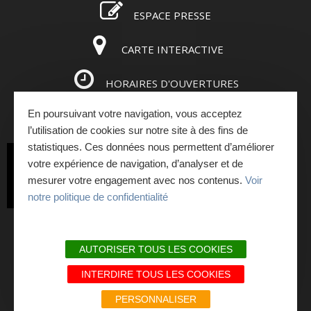
ESPACE PRESSE
CARTE INTERACTIVE
HORAIRES D'OUVERTURES
En poursuivant votre navigation, vous acceptez
ESPACE PRO
l’utilisation de cookies sur notre site à des fins de
statistiques. Ces données nous permettent d’améliorer
INSCRIVEZ-VOUS
votre expérience de navigation, d’analyser et de
mesurer votre engagement avec nos contenus.
Voir
À LA NEWSLETTER
notre politique de confidentialité
PLAN DU SITE
AUTORISER TOUS LES COOKIES
MENTIONS LÉGALES ET RGPD
INTERDIRE TOUS LES COOKIES
NOS ENGAGEMENTS QUALITÉ
PERSONNALISER
LIENS PARTENAIRES