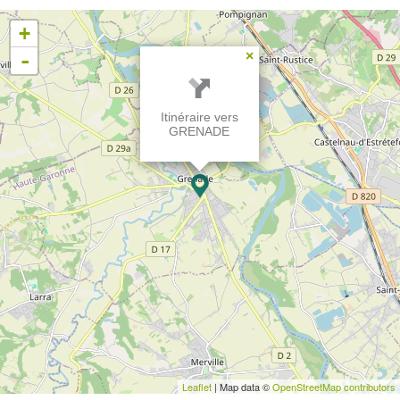
+
-
×
Itinéraire vers
GRENADE
Leaflet
| Map data ©
OpenStreetMap contributors