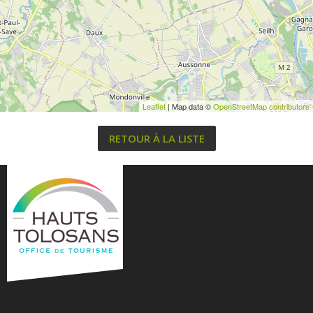
Leaflet
| Map data ©
OpenStreetMap contributors
RETOUR À LA LISTE