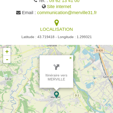
Tel. :
05 62 13 41 00
Site internet
Email :
communication@merville31.fr
LOCALISATION
Latitude : 43.719418 - Longitude : 1.299321
+
-
×
Itinéraire vers
MERVILLE