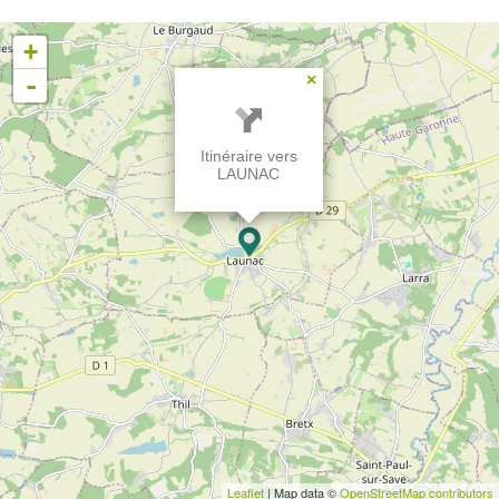
+
-
×
Itinéraire vers
LAUNAC
Leaflet
| Map data ©
OpenStreetMap contributors