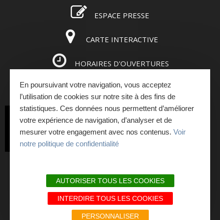
ESPACE PRESSE
CARTE INTERACTIVE
HORAIRES D'OUVERTURES
En poursuivant votre navigation, vous acceptez
ESPACE PRO
l’utilisation de cookies sur notre site à des fins de
statistiques. Ces données nous permettent d’améliorer
INSCRIVEZ-VOUS
votre expérience de navigation, d’analyser et de
mesurer votre engagement avec nos contenus.
Voir
À LA NEWSLETTER
notre politique de confidentialité
PLAN DU SITE
AUTORISER TOUS LES COOKIES
MENTIONS LÉGALES ET RGPD
INTERDIRE TOUS LES COOKIES
NOS ENGAGEMENTS QUALITÉ
PERSONNALISER
LIENS PARTENAIRES