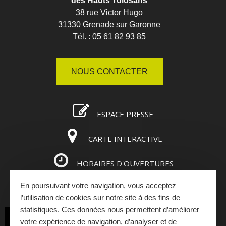
des Hauts Tolosans
38 rue Victor Hugo
31330 Grenade sur Garonne
Tél. : 05 61 82 93 85
NOUS CONTACTER
ESPACE PRESSE
CARTE INTERACTIVE
HORAIRES D'OUVERTURES
En poursuivant votre navigation, vous acceptez
ESPACE PRO
l’utilisation de cookies sur notre site à des fins de
statistiques. Ces données nous permettent d’améliorer
INSCRIVEZ-VOUS
votre expérience de navigation, d’analyser et de