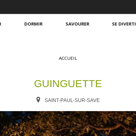
R
DORMIR
SAVOURER
SE DIVERT
ACCUEIL
GUINGUETTE
Chambres d'hôtes
Sur le pouce
S
B
S
S
H
SAINT-PAUL-SUR-SAVE