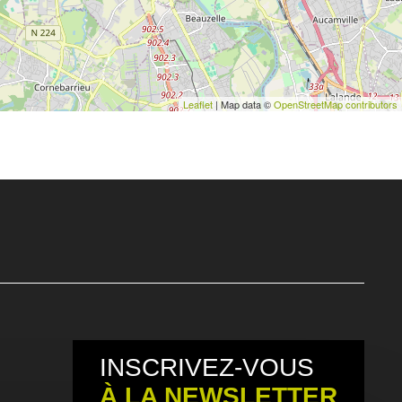
Leaflet
| Map data ©
OpenStreetMap contributors
INSCRIVEZ-VOUS
À LA NEWSLETTER