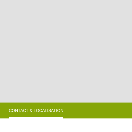
roducteurs & Magasins
omment venir ?
ires de camping-cars
CONTACT & LOCALISATION