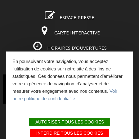
ESPACE PRESSE
CARTE INTERACTIVE
HORAIRES D'OUVERTURES
En poursuivant votre navigation, vous acceptez
ESPACE PRO
l’utilisation de cookies sur notre site à des fins de
statistiques. Ces données nous permettent d’améliorer
INSCRIVEZ-VOUS
votre expérience de navigation, d’analyser et de
mesurer votre engagement avec nos contenus.
Voir
À LA NEWSLETTER
notre politique de confidentialité
PLAN DU SITE
AUTORISER TOUS LES COOKIES
MENTIONS LÉGALES ET RGPD
INTERDIRE TOUS LES COOKIES
NOS ENGAGEMENTS QUALITÉ