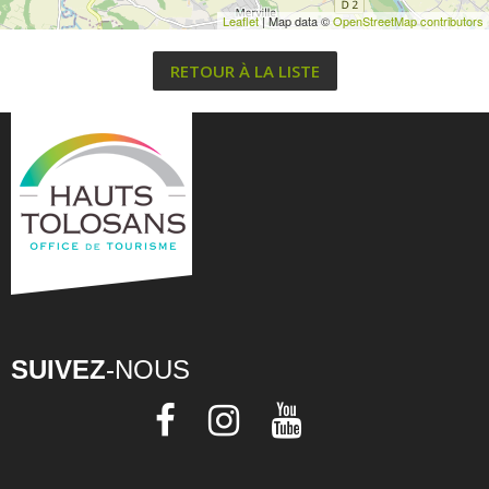
Leaflet
| Map data ©
OpenStreetMap contributors
RETOUR À LA LISTE
SUIVEZ
-NOUS