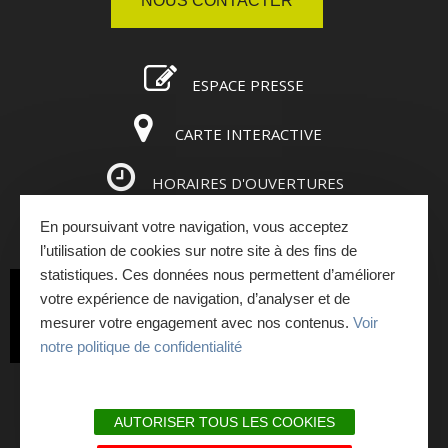
NOUS CONTACTER
ESPACE PRESSE
CARTE INTERACTIVE
HORAIRES D'OUVERTURES
En poursuivant votre navigation, vous acceptez
ESPACE PRO
l’utilisation de cookies sur notre site à des fins de
statistiques. Ces données nous permettent d’améliorer
INSCRIVEZ-VOUS
votre expérience de navigation, d’analyser et de
mesurer votre engagement avec nos contenus.
Voir
À LA NEWSLETTER
notre politique de confidentialité
PLAN DU SITE
AUTORISER TOUS LES COOKIES
MENTIONS LÉGALES ET RGPD