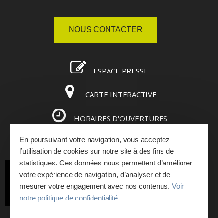
NOUS CONTACTER
ESPACE PRESSE
CARTE INTERACTIVE
HORAIRES D'OUVERTURES
En poursuivant votre navigation, vous acceptez
ESPACE PRO
l’utilisation de cookies sur notre site à des fins de
statistiques. Ces données nous permettent d’améliorer
INSCRIVEZ-VOUS
votre expérience de navigation, d’analyser et de
mesurer votre engagement avec nos contenus.
Voir
À LA NEWSLETTER
notre politique de confidentialité