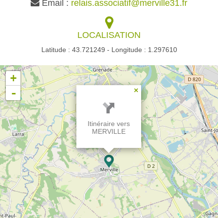
Email :
relais.associatif@merville31.fr
LOCALISATION
Latitude : 43.721249 - Longitude : 1.297610
+
-
×
Itinéraire vers
MERVILLE