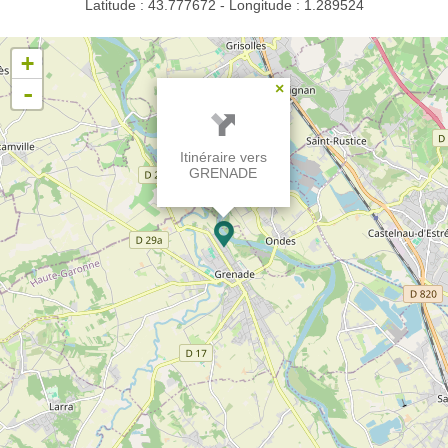
Latitude : 43.777672 - Longitude : 1.289524
+
-
×
Itinéraire vers
GRENADE