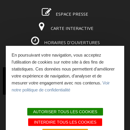
ESPACE PRESSE
CARTE INTERACTIVE
HORAIRES D'OUVERTURES
En poursuivant votre navigation, vous acceptez
ESPACE PRO
l’utilisation de cookies sur notre site à des fins de
statistiques. Ces données nous permettent d’améliorer
INSCRIVEZ-VOUS
votre expérience de navigation, d’analyser et de
mesurer votre engagement avec nos contenus.
Voir
À LA NEWSLETTER
notre politique de confidentialité
PLAN DU SITE
AUTORISER TOUS LES COOKIES
MENTIONS LÉGALES ET RGPD
INTERDIRE TOUS LES COOKIES
NOS ENGAGEMENTS QUALITÉ