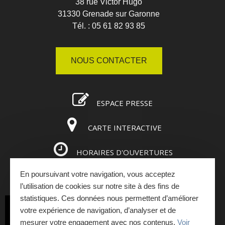
38 rue Victor Hugo
31330 Grenade sur Garonne
Tél. : 05 61 82 93 85
NOUS CONTACTER
ESPACE PRESSE
CARTE INTERACTIVE
HORAIRES D'OUVERTURES
En poursuivant votre navigation, vous acceptez
ESPACE PRO
l’utilisation de cookies sur notre site à des fins de
statistiques. Ces données nous permettent d’améliorer
INSCRIVEZ-VOUS
votre expérience de navigation, d’analyser et de
mesurer votre engagement avec nos contenus.
Voir