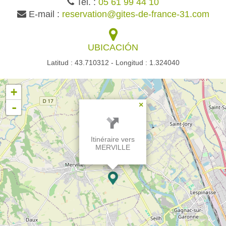
Tel. :
05 61 99 44 10
E-mail :
reservation@gites-de-france-31.com
UBICACIÓN
Latitud : 43.710312 - Longitud : 1.324040
+
-
×
Itinéraire vers
MERVILLE