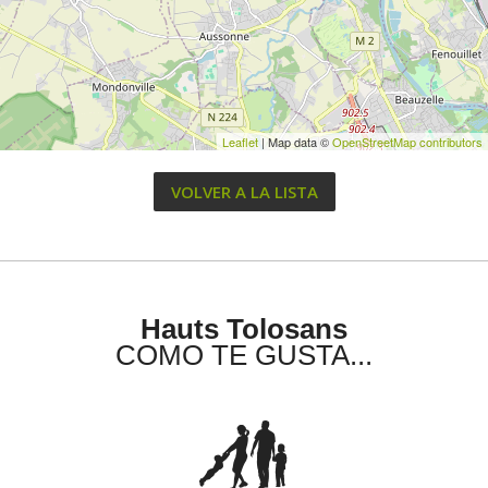
Leaflet
| Map data ©
OpenStreetMap contributors
VOLVER A LA LISTA
Hauts Tolosans
COMO TE GUSTA...