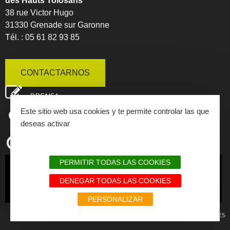
des Hauts Tolosans
38 rue Victor Hugo
31330 Grenade sur Garonne
Tél. : 05 61 82 93 85
CONTACTARNOS
PRENSA
Este sitio web usa cookies y te permite controlar las que
MAPA INTERACTIVO
deseas activar
HORARIOS DE APERTURA
PERMITIR TODAS LAS COOKIES
SUSCRIBIRSE
DENEGAR TODAS LAS COOKIES
A NUESTRA NEWSLETTER
PERSONALIZAR
AVISO LEGAL Y RGPD
MAPA WEB
ENLACES