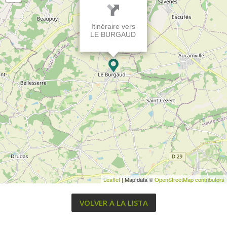
Itinéraire vers
LE BURGAUD
Leaflet
| Map data ©
OpenStreetMap contributors
VOLVER A LA LISTA