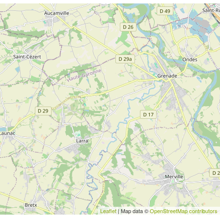
Leaflet
| Map data ©
OpenStreetMap contributors