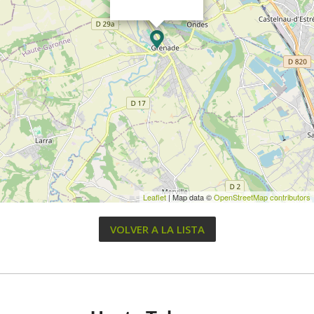
Leaflet
| Map data ©
OpenStreetMap contributors
VOLVER A LA LISTA