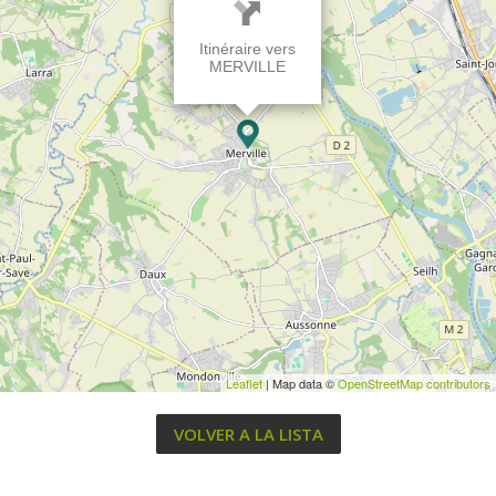
Itinéraire vers
MERVILLE
Leaflet
| Map data ©
OpenStreetMap contributors
VOLVER A LA LISTA