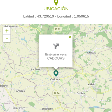
UBICACIÓN
Latitud : 43.729519 - Longitud : 1.050615
+
-
×
Itinéraire vers
CADOURS