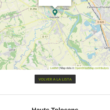
Leaflet
| Map data ©
OpenStreetMap contributors
VOLVER A LA LISTA
Hauts Tolosans