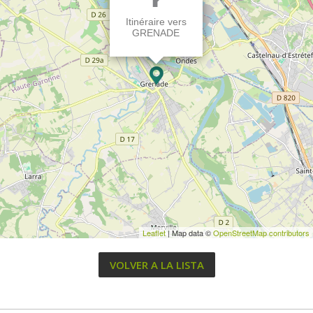
Itinéraire vers
GRENADE
Leaflet
| Map data ©
OpenStreetMap contributors
VOLVER A LA LISTA