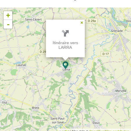
+
-
×
Itinéraire vers
LARRA
Leaflet
| Map data ©
OpenStreetMap contributors