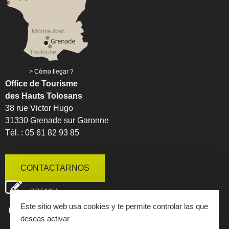
Cómo llegar ?
Office de Tourisme
des Hauts Tolosans
38 rue Victor Hugo
31330 Grenade sur Garonne
Tél. : 05 61 82 93 85
CONTACTARNOS
PRENSA
Este sitio web usa cookies y te permite controlar las que
MAPA INTERACTIVO
deseas activar