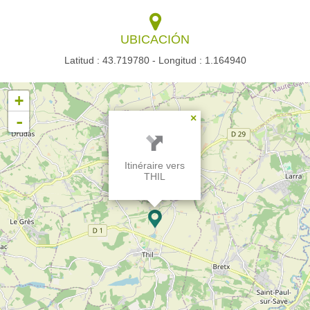
UBICACIÓN
Latitud : 43.719780 - Longitud : 1.164940
+
-
×
Itinéraire vers
THIL